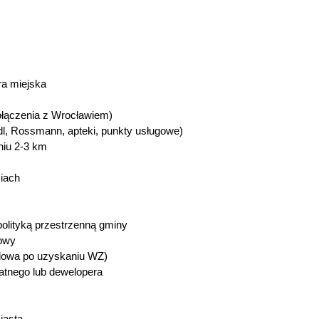
ura miejska
połączenia z Wrocławiem)
Lidl, Rossmann, apteki, punkty usługowe)
niu 2-3 km
ciach
polityką przestrzenną gminy
owy
udowa po uzyskaniu WZ)
watnego lub dewelopera
iasta