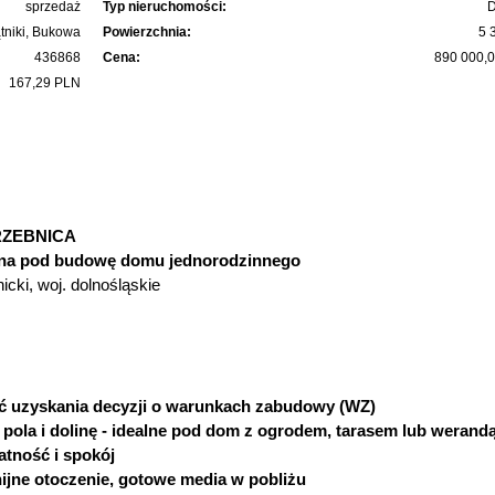
sprzedaż
Typ nieruchomości:
D
tniki, Bukowa
Powierzchnia:
5 
436868
Cena:
890 000,
167,29 PLN
RZEBNICA
alna pod budowę domu jednorodzinnego
icki, woj. dolnośląskie
ć uzyskania decyzji o warunkach zabudowy (WZ)
pola i dolinę - idealne pod dom z ogrodem, tarasem lub werand
tność i spokój
jne otoczenie, gotowe media w pobliżu