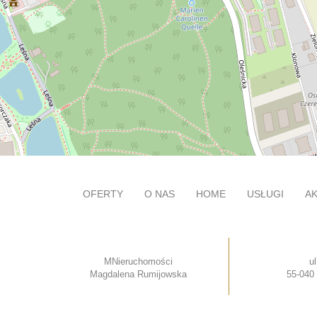
OFERTY
O NAS
HOME
USŁUGI
A
MNieruchomości
u
Magdalena Rumijowska
55-040