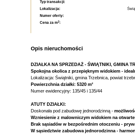
Typ transakcji:
Lokalizacja:
Świą
Numer oferty:
2
Cena za m
:
Opis nieruchomości
DZIAŁKA NA SPRZEDAŻ - ŚWIĄTNIKI, GMINA T
Spokojna okolica z przepięknym widokiem - ide
Lokalizacja: Świątniki, gmina Trzebnica, powiat trzebn
Powierzchnia działki: 5320 m²
Numer ewidencyjny: 135/45 i 135/44
ATUTY DZIAŁKI:
Doskonała pod zabudowę jednorodzinną -
możliwoś
Wzniesienie z malowniczym widokiem na otwarte 
Brak sąsiadów w bezpośrednim otoczeniu - prywa
W sąsiedztwie zabudowa jednorodzinna - harmoni