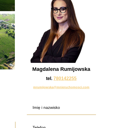
Magdalena Rumijowska
tel.
780142255
mrumijowska@mnieruchomosci.com