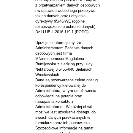
z przetwarzaniem danych osobowych
i w sprawie swobodnego przepływu
takich danych oraz uchylenia
dyrektywy 95/46/WE (ogólne
rozporządzenie o ochronie danych),
Dz.U.UE.L.2016.119.1 (RODO).
Uprzejmie informujemy, że
Administratorem Państwa danych
osobowych jest firma
MNieruchomości Magdalena
Rumijowska z siedzibą przy ulicy
Nektarowej 3 w 55-040 Bielanach
Wrocławskich.
Dane są przetwarzane celem obsługi
korespondencji kierowanej do
Administratora, w tym umożliwienia
odpowiedzi na pytania oraz
nawiązania kontaktu z
Administratorem. W każdej chwili
możliwe jest uzyskanie dostępu do
swoich danych przekazanych w
formularzu oraz ich poprawienia.
Szczegółowe informacje na temat