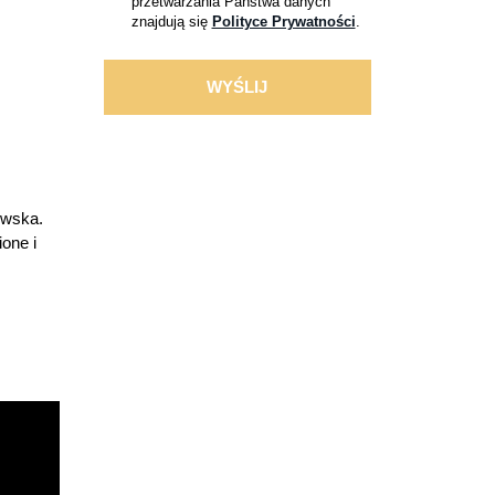
przetwarzania Państwa danych
znajdują się
Polityce Prywatności
.
owska.
one i