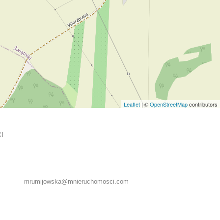
Leaflet
| ©
OpenStreetMap
contributors
I
mrumijowska@mnieruchomosci.com