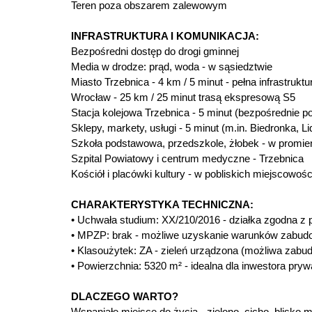
Teren poza obszarem zalewowym
INFRASTRUKTURA I KOMUNIKACJA:
Bezpośredni dostęp do drogi gminnej
Media w drodze: prąd, woda - w sąsiedztwie
Miasto Trzebnica - 4 km / 5 minut - pełna infrastrukt
Wrocław - 25 km / 25 minut trasą ekspresową S5
Stacja kolejowa Trzebnica - 5 minut (bezpośrednie 
Sklepy, markety, usługi - 5 minut (m.in. Biedronka, 
Szkoła podstawowa, przedszkole, żłobek - w promie
Szpital Powiatowy i centrum medyczne - Trzebnica
Kościół i placówki kultury - w pobliskich miejscowoś
CHARAKTERYSTYKA TECHNICZNA:
• Uchwała studium: XX/210/2016 - działka zgodna z 
• MPZP: brak - możliwe uzyskanie warunków zabud
• Klasoużytek: ZA - zieleń urządzona (możliwa zab
• Powierzchnia: 5320 m² - idealna dla inwestora pry
DLACZEGO WARTO?
Wspaniałe miejsce do życia - zielono, cicho, blisko m