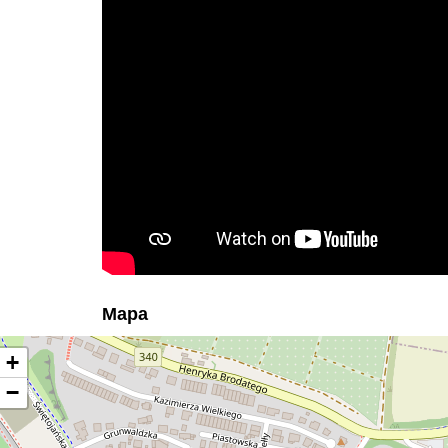
Mapa
+
−