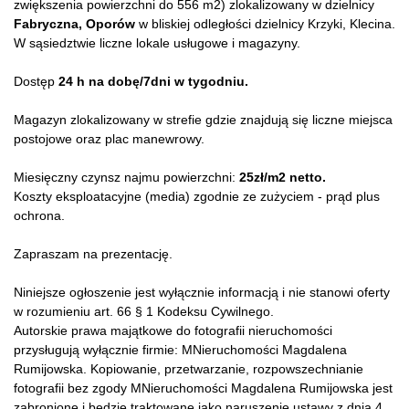
zwiększenia powierzchni do 556 m2) zlokalizowany w dzielnicy
Fabryczna, Oporów
w bliskiej odległości dzielnicy Krzyki, Klecina.
W sąsiedztwie liczne lokale usługowe i magazyny.
Dostęp
24 h na dobę/7dni w tygodniu.
Magazyn zlokalizowany w strefie gdzie znajdują się liczne miejsca
postojowe oraz plac manewrowy.
Miesięczny czynsz najmu powierzchni:
25zł/m2 netto.
Koszty eksploatacyjne (media) zgodnie ze zużyciem - prąd plus
ochrona.
Zapraszam na prezentację.
Niniejsze ogłoszenie jest wyłącznie informacją i nie stanowi oferty
w rozumieniu art. 66 § 1 Kodeksu Cywilnego.
Autorskie prawa majątkowe do fotografii nieruchomości
przysługują wyłącznie firmie: MNieruchomości Magdalena
Rumijowska. Kopiowanie, przetwarzanie, rozpowszechnianie
fotografii bez zgody MNieruchomości Magdalena Rumijowska jest
zabronione i będzie traktowane jako naruszenie ustawy z dnia 4